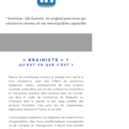
* brainiste : (de
brainist
, en anglais) personne qui
valorise le cerveau et ses remarquables capacités
« Brainiste » ?
Qu’est-ce-que c’est ?
Depuis de nombreuses années, je partage mon savoir et
mon expérience avec des milliers de personnes
(dirigeants, cadres, professionnels de tous secteurs
d’activité, particuliers) soit lors de conférences immersives
et interactives animées dans plusieurs pays du monde,
soit dans le cadre de mentorings de dirigeants ou
d’équipes dans le spectre le plus large possible des
secteurs d’activités, mais aussi lors de masterclasses
dispensées partout en France et au-delà.
J'accompagne également les dirigeants de toutes formes
d'organisations dans leurs problématiques managériales
ou de conduite du changement, à travers mes activités