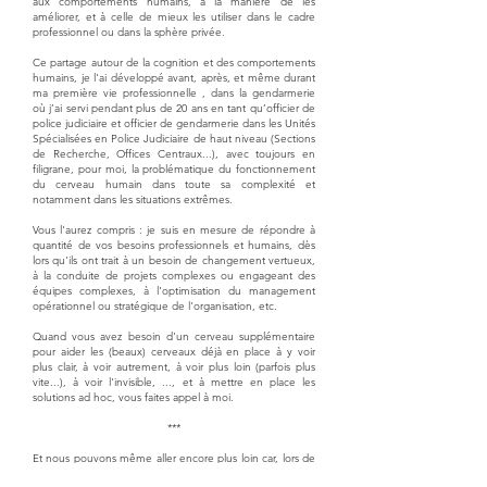
aux comportements humains, à la manière de les
améliorer, et à celle de mieux les utiliser dans le cadre
professionnel ou dans la sphère privée.
Ce partage autour de la cognition et des comportements
humains, je l'ai développé avant, après, et même durant
ma première vie professionnelle , dans la gendarmerie
où j’ai servi pendant plus de 20 ans en tant qu’officier de
police judiciaire et officier de gendarmerie dans les Unités
Spécialisées en Police Judiciaire de haut niveau (Sections
de Recherche, Offices Centraux...), avec toujours en
filigrane, pour moi, la problématique du fonctionnement
du cerveau humain dans toute sa complexité et
notamment dans les situations extrêmes.
Vous l'aurez compris : je suis en mesure de répondre à
quantité de vos besoins professionnels et humains, dès
lors qu'ils ont trait à un besoin de changement vertueux,
à la conduite de projets complexes ou engageant des
équipes complexes, à l'optimisation du management
opérationnel ou stratégique de l'organisation, etc.
Quand vous avez besoin d'un cerveau supplémentaire
pour aider les (beaux) cerveaux déjà en place à y voir
plus clair, à voir autrement, à voir plus loin (parfois plus
vite...), à voir l'invisible, ..., et à mettre en place les
solutions ad hoc, vous faites appel à moi.
***
Et nous pouvons même aller encore plus loin car, lors de
chacune de mes missions, quelle qu'elle soit :