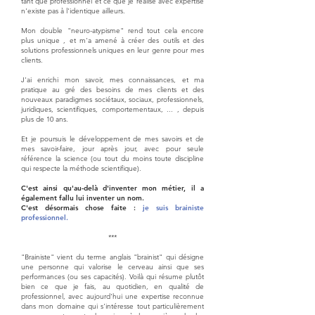
tant que professionnel et ce que je réalise avec expertise
n'existe pas à l'identique ailleurs.
Mon double "neuro-atypisme" rend tout cela encore
plus unique , et m'a amené à créer des outils et des
solutions professionnels uniques en leur genre pour mes
clients.
J'ai enrichi mon savoir, mes connaissances, et ma
pratique au gré des besoins de mes clients et des
nouveaux paradigmes sociétaux, sociaux, professionnels,
juridiques, scientifiques, comportementaux, ... , depuis
plus de 10 ans.
Et je poursuis le développement de mes savoirs et de
mes savoir-faire, jour après jour, avec pour seule
référence la science (ou tout du moins toute discipline
qui respecte la méthode scientifique).
C'est ainsi qu'au-delà d'inventer mon métier, il a
également fallu lui inventer un nom.
C'est désormais chose faite :
je suis brainiste
professionnel.
***
"Brainiste" vient du terme anglais "brainist" qui désigne
une personne qui valorise le cerveau ainsi que ses
performances (ou ses capacités). Voilà qui résume plutôt
bien ce que je fais, au quotidien, en qualité de
professionnel, avec aujourd'hui une expertise reconnue
dans mon domaine qui s'intéresse tout particulièrement