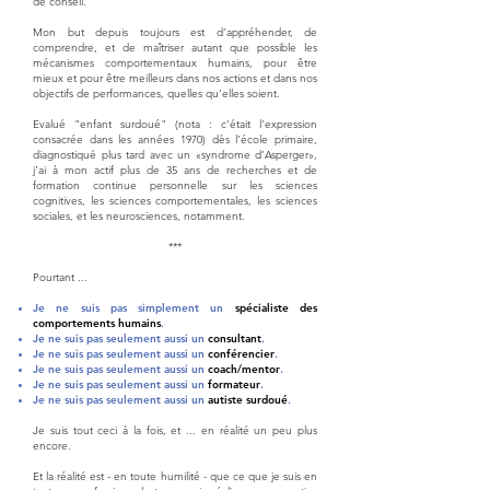
de conseil.
Mon but depuis toujours est d’appréhender, de
comprendre, et de maîtriser autant que possible les
mécanismes comportementaux humains, pour être
mieux et pour être meilleurs dans nos actions et dans nos
objectifs de performances, quelles qu’elles soient.
Evalué "enfant surdoué" (nota : c'était l'expression
consacrée dans les années 1970) dès l’école primaire,
diagnostiqué plus tard avec un «syndrome d’Asperger»,
j'ai à mon actif plus de 35 ans de recherches et de
formation continue personnelle sur les sciences
cognitives, les sciences comportementales, les sciences
sociales, et les neurosciences, notamment.
***
Pourtant ...
Je ne suis pas simplement un
spécialiste des
comportements humains
.
Je ne suis pas seulement aussi un
consultant
.
Je ne suis pas seulement aussi un
conférencier
.
Je ne suis pas seulement aussi un
coach/mentor
.
Je ne suis pas seulement aussi un
formateur
.
Je ne suis pas seulement aussi un
autiste surdoué
.
Je suis tout ceci à la fois, et ... en réalité un peu plus
encore.
Et la réalité est - en toute humilité - que ce que je suis en